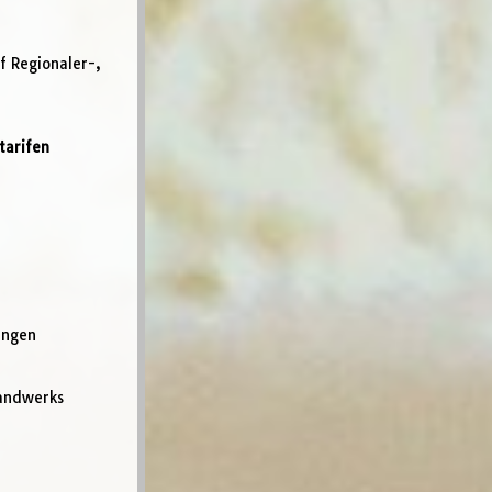
f Regionaler-,
tarifen
ungen
Handwerks