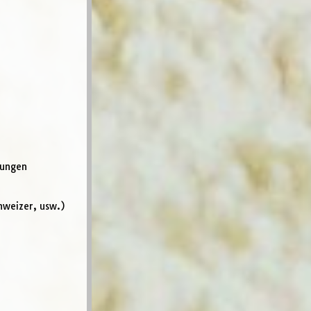
gungen
hweizer, usw.)