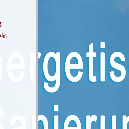
g
eigt